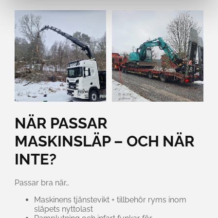
NÄR PASSAR
MASKINSLÄP – OCH NÄR
INTE?
Passar bra när…
Maskinens tjänstevikt + tillbehör ryms inom
släpets nyttolast