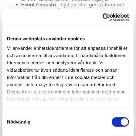
Event/industri
– flytt av liftar, generatorer och
elverk mellan hallar och arenor.
SÅ FUNKAR EN
MASKINTRANSPORT MED
Denna webbplats använder cookies
OSS
Vi använder enhetsidentifierare för att anpassa innehållet
och annonserna till användarna, tillhandahålla funktioner
Förfrågan & planering
– ange maskinmodell,
för sociala medier och analysera vår trafik. Vi
vikt/mått, hämt-/leveransadress och tider.
vidarebefordrar även sådana identifierare och annan
Lastning
– vi kör eller vinschar upp via ramper
information från din enhet till de sociala medier och
och säkrar med kätting/spännband.
annons- och analysföretag som vi samarbetar med.
Transport
– vi kör enligt planerad rutt och
håller dig uppdaterad.
Dessa kan i sin tur kombinera informationen med annan
Lossning
– maskinen placeras där du behöver
information som du har tillhandahållit eller som de har
den – klar för arbete.
samlat in när du har använt deras tjänster.
Samtyckesval
Nödvändig