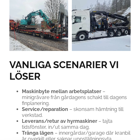
VANLIGA SCENARIER VI
LÖSER
Maskinbyte mellan arbetsplatser
–
minigrävare från gårdagens schakt till dagens
finplanering.
Service/reparation
– skonsam hämtning till
verkstad.
Leverans/retur av hyrmaskiner
– tajta
tidsfönster, in/ut samma dag.
Trånga lägen
– innergårdar/garage där kranbil
är overkill eller saknar uppställningsyta.