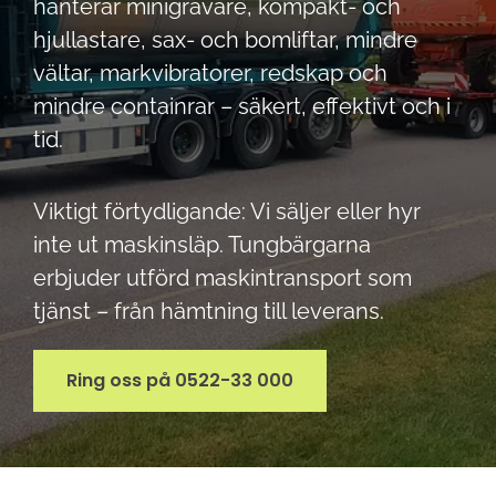
hanterar minigrävare, kompakt- och
hjullastare, sax- och bomliftar, mindre
vältar, markvibratorer, redskap och
mindre containrar – säkert, effektivt och i
tid.
Viktigt förtydligande: Vi säljer eller hyr
inte ut maskinsläp. Tungbärgarna
erbjuder utförd maskintransport som
tjänst – från hämtning till leverans.
Ring oss på 0522-33 000