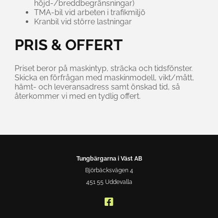
höjd-/breddbegränsningar)
TMA-bil vid arbeten i trafikmiljö
Kranbil vid större lastningar
PRIS & OFFERT
Priset beror på maskintyp, sträcka och tidsfönster.
Skicka en förfrågan med maskinmodell, vikt/mått,
hämt- och leveransadress samt önskad tid, så
återkommer vi med en tydlig offert.
Tungbärgarna i Väst AB
Björbäcksvägen 4
451 55 Uddevalla
